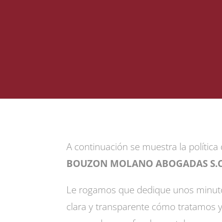
A continuación se muestra la política
BOUZON MOLANO ABOGADAS S.C
Le rogamos que dedique unos minutos 
clara y transparente cómo tratamos y