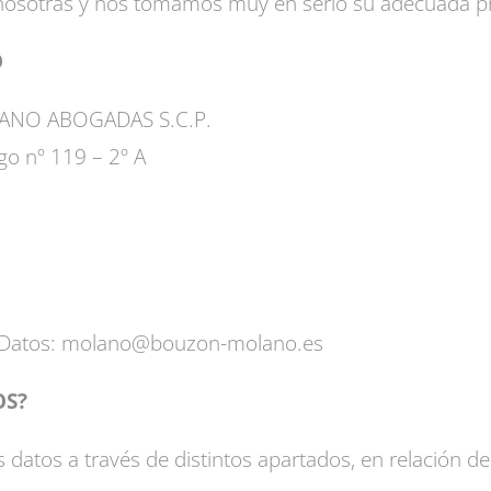
nosotras y nos tomamos muy en serio su adecuada pr
O
LANO ABOGADAS S.C.P.
igo nº 119 – 2º A
e Datos: molano@bouzon-molano.es
OS?
atos a través de distintos apartados, en relación de l