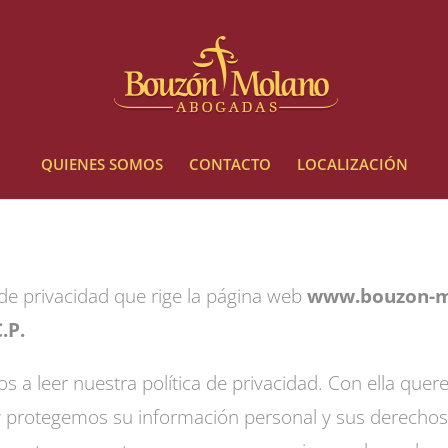
QUIENES SOMOS
CONTACTO
LOCALIZACIÓN
 de privacidad que rige la página web
www.bouzon-m
.P.
a leer nuestra política de privacidad. Con ella quere
 protegemos su información personal y sus derechos.