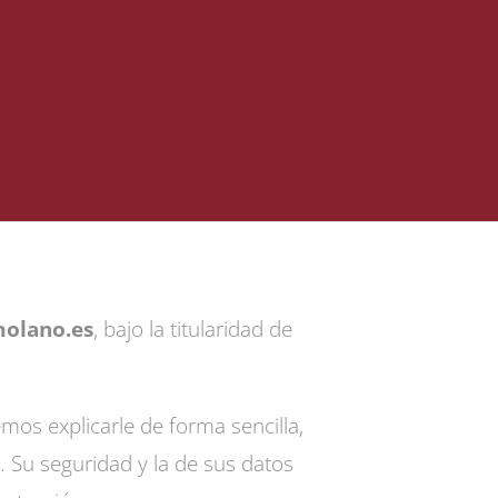
olano.es
, bajo la titularidad de
mos explicarle de forma sencilla,
 Su seguridad y la de sus datos